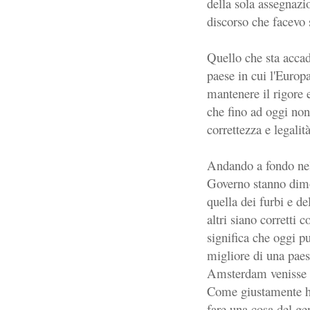
della sola assegnazio
discorso che facevo 
Quello che sta accad
paese in cui l'Europ
mantenere il rigore e
che fino ad oggi non
correttezza e legali
Andando a fondo nel
Governo stanno dimos
quella dei furbi e d
altri siano corretti 
significa che oggi p
migliore di una paes
Amsterdam venisse 
Come giustamente ha 
fare una cosa del gen