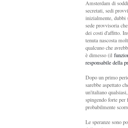
Amsterdam di soddisf
secretati, sedi prov
inizialmente, dubbi 
sede provvisoria che
dei costi d'affitto.
tenuta nascosta mol
qualcuno che avrebbe
è dimesso
(il
funzio
responsabile della p
Dopo un primo perio
sarebbe aspettato ch
un'italiano qualsias
spingendo forte per f
probabilmente scorre
Le speranze sono po