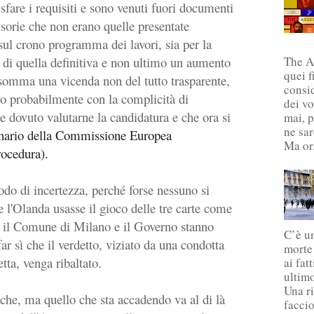
are i requisiti e sono venuti fuori documenti
visorie che non erano quelle presentate
sul crono programma dei lavori, sia per la
 di quella definitiva e non ultimo un aumento
The A
quei f
 Insomma una vicenda non del tutto trasparente,
consi
to probabilmente con la complicità di
dei vo
 dovuto valutarne la candidatura e che ora si
mai, 
ne sar
nario della Commissione Europea
Ma or.
rocedura).
do di incertezza, perché forse nessuno si
e l'Olanda usasse il gioco delle tre carte come
i, il Comune di Milano e il Governo stanno
C’è un
ar sì che il verdetto, viziato da una condotta
morte
tta, venga ribaltato.
ai fat
ultim
Una ri
che, ma quello che sta accadendo va al di là
faccio