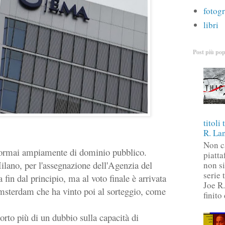
fotogr
libri
Post più pop
titoli 
R. La
Non c
rmai ampiamente di dominio pubblico.
piatt
lano, per l'assegnazione dell'Agenzia del
non si
serie 
 fin dal principio, ma al voto finale è arrivata
Joe R
msterdam che ha vinto poi al sorteggio, come
finito
rto più di un dubbio sulla capacità di