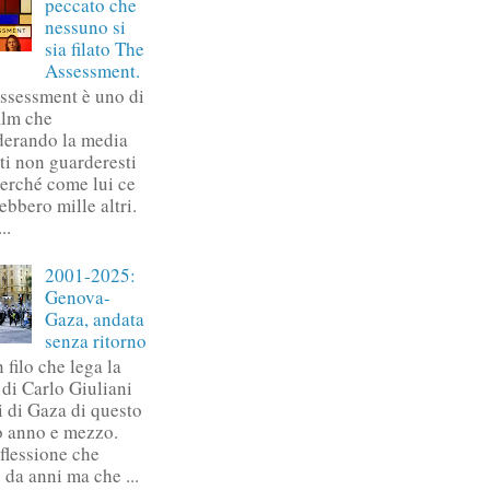
peccato che
nessuno si
sia filato The
Assessment.
ssessment è uno di
ilm che
derando la media
ti non guarderesti
perché come lui ce
ebbero mille altri.
..
2001-2025:
Genova-
Gaza, andata
senza ritorno
 filo che lega la
 di Carlo Giuliani
ti di Gaza di questo
o anno e mezzo.
flessione che
 da anni ma che ...