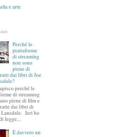
afia e arte
olari
Perché le
piattaforme
di streaming
non sono
piene di
tratti dai libri di Joe
nsdale?
apisco perché le
aforme di streaming
ano piene di film e
tratte dai libri di
. Lansdale. Ieri ho
 di legge...
È davvero un