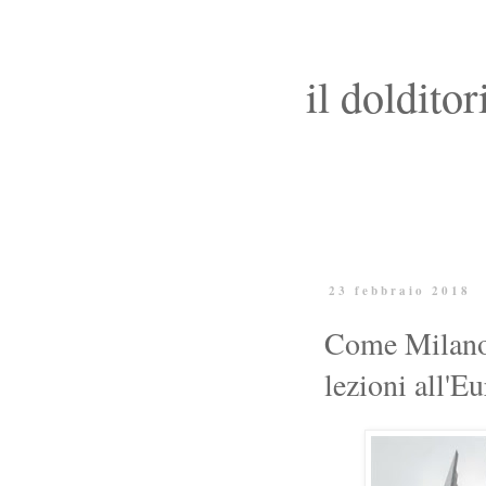
il dolditor
23 febbraio 2018
Come Milano 
lezioni all'E