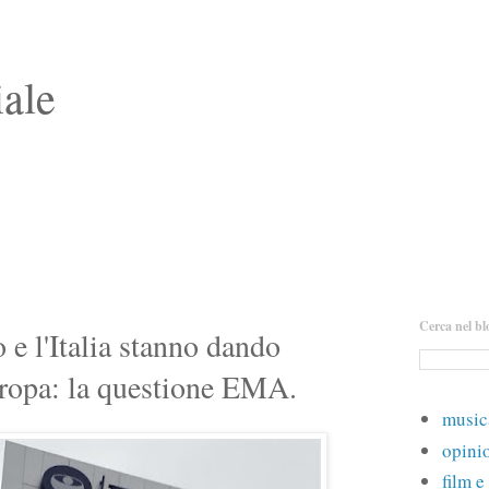
iale
Cerca nel bl
e l'Italia stanno dando
uropa: la questione EMA.
music
opinio
film e