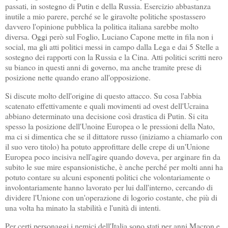
passati, in sostegno di Putin e della Russia. Esercizio abbastanza
inutile a mio parere, perché se le giravolte politiche spostassero
davvero l'opinione pubblica la politica italiana sarebbe molto
diversa. Oggi però sul Foglio, Luciano Capone mette in fila non i
social, ma gli atti politici messi in campo dalla Lega e dai 5 Stelle a
sostegno dei rapporti con la Russia e la Cina. Atti politici scritti nero
su bianco in questi anni di governo, ma anche tramite prese di
posizione nette quando erano all'opposizione.
Si discute molto dell'origine di questo attacco. Su cosa l'abbia
scatenato effettivamente e quali movimenti ad ovest dell'Ucraina
abbiano determinato una decisione così drastica di Putin. Si cita
spesso la posizione dell'Unoine Europea o le pressioni della Nato,
ma ci si dimentica che se il dittatore russo (iniziamo a chiamarlo con
il suo vero titolo) ha potuto approfittare delle crepe di un'Unione
Europea poco incisiva nell'agire quando doveva, per arginare fin da
subito le sue mire espansionistiche, è anche perché per molti anni ha
potuto contare su alcuni esponenti politici che volontariamente o
involontariamente hanno lavorato per lui dall'interno, cercando di
dividere l'Unione con un'operazione di logorio costante, che più di
una volta ha minato la stabilità e l'unità di intenti.
Per certi personaggi i nemici dell'Italia sono stati per anni Macron e