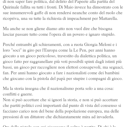
di non saper fare politica, dal delirio del Papeete alla partita del
Quirinale fallita su tutti i fronti. Di Maio invece ha dimostrato con le
sue innumerevoli gaffe di non rendersi neanche conto del ruolo che
ricopriva, una su tutte la richiesta di impeachment per Mattarella.
Ma anche se non gliene diamo atto non vuol dire che bisogna
lasciar passare tutto come l'opera di un povero e ignaro stupido.
Perché entrambi gli schieramenti, con a ruota Giorgia Meloni e i
loro "soci" in giro per l'Europa come la Le Pen, per anni hanno
giocato a un gioco pericoloso, travestito da dialettica politica, un
gioco fatto per raggranellare più voti possibili spinti dagli istinti più
bassi, un gioco per raccogliere non elettori consapevoli, ma seguaci,
fan. Per anni hanno giocato a fare i nazionalisti come dei bambini
che giocano con la pistola del papà per stupire i compagni di gioco.
Ma la storia insegna che il nazionalismo porta solo a una cosa:
conflitti e guerre.
Non si può accettare che si ignori la storia, e non si può accettare
che partiti politici così importanti dal punto di vista del consenso si
facciano carico non del bene della popolazione europea, ma delle
pressioni di un dittatore che dichiaratamente mira ad invaderla.
Ora dalla pistola con cui giocavano il colpo è partito. Di chi è la