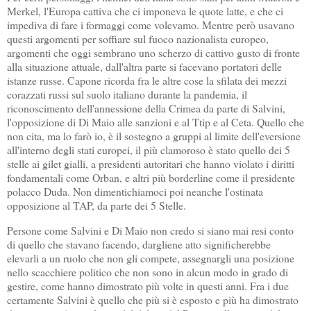
Merkel, l'Europa cattiva che ci imponeva le quote latte, e che ci
impediva di fare i formaggi come volevamo. Mentre però usavano
questi argomenti per soffiare sul fuoco nazionalista europeo,
argomenti che oggi sembrano uno scherzo di cattivo gusto di fronte
alla situazione attuale, dall'altra parte si facevano portatori delle
istanze russe. Capone ricorda fra le altre cose la sfilata dei mezzi
corazzati russi sul suolo italiano durante la pandemia, il
riconoscimento dell'annessione della Crimea da parte di Salvini,
l'opposizione di Di Maio alle sanzioni e al Ttip e al Ceta. Quello che
non cita, ma lo farò io, è il sostegno a gruppi al limite dell'eversione
all'interno degli stati europei, il più clamoroso è stato quello dei 5
stelle ai gilet gialli, a presidenti autoritari che hanno violato i diritti
fondamentali come Orban, e altri più borderline come il presidente
polacco Duda. Non dimentichiamoci poi neanche l'ostinata
opposizione al TAP, da parte dei 5 Stelle.
Persone come Salvini e Di Maio non credo si siano mai resi conto
di quello che stavano facendo, dargliene atto significherebbe
elevarli a un ruolo che non gli compete, assegnargli una posizione
nello scacchiere politico che non sono in alcun modo in grado di
gestire, come hanno dimostrato più volte in questi anni. Fra i due
certamente Salvini è quello che più si è esposto e più ha dimostrato