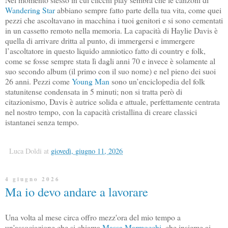
Wandering Star
abbiano sempre fatto parte della tua vita, come quei
pezzi che ascoltavano in macchina i tuoi genitori e si sono cementati
in un cassetto remoto nella memoria. La capacità di Haylie Davis è
quella di arrivare dritta al punto, di immergersi e immergere
l’ascoltatore in questo liquido amniotico fatto di country e folk,
come se fosse sempre stata lì dagli anni 70 e invece è solamente al
suo secondo album (il primo con il suo nome) e nel pieno dei suoi
26 anni. Pezzi come
Young Man
sono un’enciclopedia del folk
statunitense condensata in 5 minuti; non si tratta però di
citazionismo, Davis è autrice solida e attuale, perfettamente centrata
nel nostro tempo, con la capacità cristallina di creare classici
istantanei senza tempo.
Luca Doldi
at
giovedì, giugno 11, 2026
4 giugno 2026
Ma io devo andare a lavorare
Una volta al mese circa offro mezz'ora del mio tempo a
un'associazione che si chiama
Massa Marmocchi
, che insieme ai