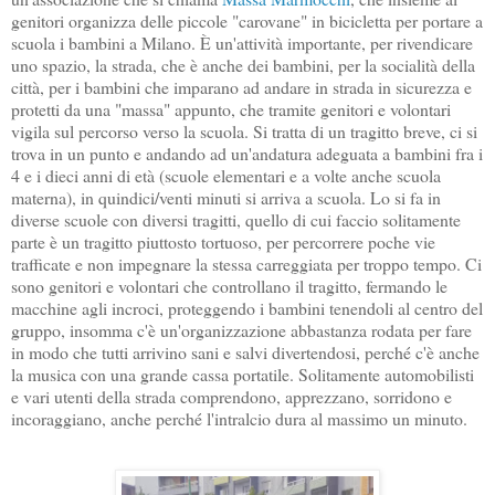
genitori organizza delle piccole "carovane" in bicicletta per portare a
scuola i bambini a Milano. È un'attività importante, per rivendicare
uno spazio, la strada, che è anche dei bambini, per la socialità della
città, per i bambini che imparano ad andare in strada in sicurezza e
protetti da una "massa" appunto, che tramite genitori e volontari
vigila sul percorso verso la scuola. Si tratta di un tragitto breve, ci si
trova in un punto e andando ad un'andatura adeguata a bambini fra i
4 e i dieci anni di età (scuole elementari e a volte anche scuola
materna), in quindici/venti minuti si arriva a scuola. Lo si fa in
diverse scuole con diversi tragitti, quello di cui faccio solitamente
parte è un tragitto piuttosto tortuoso, per percorrere poche vie
trafficate e non impegnare la stessa carreggiata per troppo tempo. Ci
sono genitori e volontari che controllano il tragitto, fermando le
macchine agli incroci, proteggendo i bambini tenendoli al centro del
gruppo, insomma c'è un'organizzazione abbastanza rodata per fare
in modo che tutti arrivino sani e salvi divertendosi, perché c'è anche
la musica con una grande cassa portatile. Solitamente automobilisti
e vari utenti della strada comprendono, apprezzano, sorridono e
incoraggiano, anche perché l'intralcio dura al massimo un minuto.