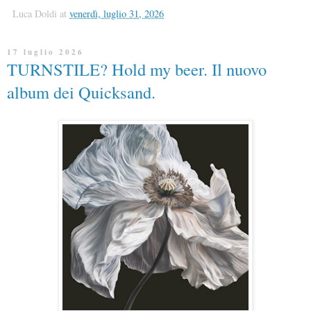
Luca Doldi
at
venerdì, luglio 31, 2026
17 luglio 2026
TURNSTILE? Hold my beer. Il nuovo
album dei Quicksand.