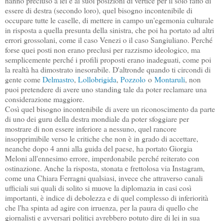
hanno precluso a lei e ai suoi posizioni di vertice per il solo fatto di
essere di destra (secondo loro), quel bisogno incontenibile di
occupare tutte le caselle, di mettere in campo un'egemonia culturale
in risposta a quella presunta della sinistra, che poi ha portato ad altri
errori grossolani, come il caso Venezi o il caso Sangiuliano. Perché
forse quei posti non erano preclusi per razzismo ideologico, ma
semplicemente perché i profili proposti erano inadeguati, come poi
la realtà ha dimostrato inesorabile. D'altronde quando ti circondi di
gente come
Delmastro
,
Lollobrigida
,
Pozzolo
o
Montaruli
, non
puoi pretendere di avere uno standing tale da poter reclamare una
considerazione maggiore.
Così quel bisogno incontenibile di avere un riconoscimento da parte
di uno dei guru della destra mondiale da poter sfoggiare per
mostrare di non essere inferiore a nessuno, quel rancore
insopprimibile verso le critiche che non è in grado di accettare,
neanche dopo 4 anni alla guida del paese, ha portato Giorgia
Meloni all'ennesimo errore, imperdonabile perché reiterato con
ostinazione. Anche la risposta, stonata e frettolosa via Instagram,
come una Chiara Ferragni qualsiasi, invece che attraverso canali
ufficiali sui quali di solito si muove la diplomazia in casi così
importanti, è indice di debolezza e di quel complesso di inferiorità
che l'ha spinta ad agire con irruenza, per la paura di quello che
giornalisti e avversari politici avrebbero potuto dire di lei in sua