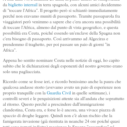
da
biglietto interrail
in terra spagnola, con alcuni amici decidemmo
di "toccare l'Africa". Il progetto però si schiantò immediatamente
perché non eravamo muniti di passaporto. Tramite passaparola fra
viaggiatori però venimmo a sapere che c'era ancora una possibilità
di toccare l'Africa, almeno dal punto di vista geografico, e questa
possibilità era Ceuta, poiché essendo un'enclave della Spagna non
c'era bisogno di passaporto. Così arrivammo ad Algeciras e
prendemmo il traghetto, per poi passare un paio di giorni "in
Africa".
Appena ho sentito nominare Ceuta nelle notizie di oggi, ho capito
subito che le dichiarazioni degli esponenti del nostro governo erano
solo una pagliacciata.
Ricordo come se fosse ieri, e ricordo benissimo anche la paura che
qualcosa andasse storto (avevamo avuto un paio di esperienze non
proprio tranquille con la
Guardia Civil
in quelle settimane), i
controlli severi e le perquisizioni attente sia all'andata che soprattutto
al ritorno. Questo perché a prescindere dall'immigrazione
clandestina, Ceuta era, e forse lo è ancora, una vivace piazza di
spaccio di droghe leggere. Quindi non c'è alcun rischio che la
famigerata invasione (già rientrata in neanche 24 ore poiché quasi
tutti sono tornati indietro) raggiunga la Spagna "geografica" né