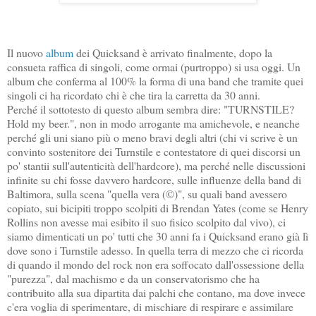
Il nuovo
album
dei Quicksand è arrivato finalmente, dopo la
consueta raffica di singoli, come ormai (purtroppo) si usa oggi. Un
album che conferma al 100% la forma di una band che tramite quei
singoli ci ha ricordato chi è che tira la carretta da 30 anni.
Perché il sottotesto di questo album sembra dire: "TURNSTILE?
Hold my beer.", non in modo arrogante ma amichevole, e neanche
perché gli uni siano più o meno bravi degli altri (chi vi scrive è un
convinto sostenitore dei Turnstile e contestatore di quei discorsi un
po' stantii sull'autenticità dell'hardcore), ma perché nelle discussioni
infinite su chi fosse davvero hardcore, sulle influenze della band di
Baltimora, sulla scena "quella vera (©)", su quali band avessero
copiato, sui bicipiti troppo scolpiti di Brendan Yates (come se Henry
Rollins non avesse mai esibito il suo fisico scolpito dal vivo), ci
siamo dimenticati un po' tutti che 30 anni fa i Quicksand erano già lì
dove sono i Turnstile adesso. In quella terra di mezzo che ci ricorda
di quando il mondo del rock non era soffocato dall'ossessione della
"purezza", dal machismo e da un conservatorismo che ha
contribuito alla sua dipartita dai palchi che contano, ma dove invece
c'era voglia di sperimentare, di mischiare di respirare e assimilare