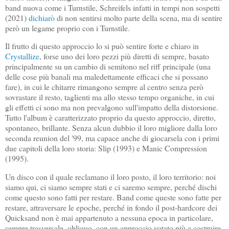
band nuova come i Turnstile, Schreifels infatti in tempi non sospetti
(2021)
dichiarò
di non sentirsi molto parte della scena, ma di sentire
però un legame proprio con i Turnstile.
Il frutto di questo approccio lo si può sentire forte e chiaro in
Crystallize
, forse uno dei loro pezzi più diretti di sempre, basato
principalmente su un cambio di semitono nel riff principale (una
delle cose più banali ma maledettamente efficaci che si possano
fare), in cui le chitarre rimangono sempre al centro senza però
sovrastare il resto, taglienti ma allo stesso tempo organiche, in cui
gli effetti ci sono ma non prevalgono sull'impatto della distorsione.
Tutto l'album è caratterizzato proprio da questo approccio, diretto,
spontaneo, brillante. Senza alcun dubbio il loro migliore dalla loro
seconda reunion del '99, ma capace anche di giocarsela con i primi
due capitoli della loro storia: Slip (1993) e Manic Compression
(1995).
Un disco con il quale reclamano il loro posto, il loro territorio: noi
siamo qui, ci siamo sempre stati e ci saremo sempre, perché dischi
come questo sono fatti per restare. Band come queste sono fatte per
restare, attraversare le epoche, perché in fondo il post-hardcore dei
Quicksand non è mai appartenuto a nessuna epoca in particolare,
sempre trasversale, obliquo, con un approccio votato più a costruire