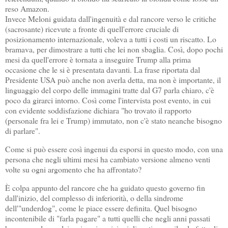
reso Amazon.
Invece Meloni guidata dall'ingenuità e dal rancore verso le critiche
(sacrosante) ricevute a fronte di quell'errore cruciale di
posizionamento internazionale, voleva a tutti i costi un riscatto. Lo
bramava, per dimostrare a tutti che lei non sbaglia. Così, dopo pochi
mesi da quell'errore è tornata a inseguire Trump alla prima
occasione che le si è presentata davanti. La frase riportata dal
Presidente USA può anche non averla detta, ma non è importante, il
linguaggio del corpo delle immagini tratte dal G7 parla chiaro, c'è
poco da girarci intorno. Così come l'intervista post evento, in cui
con evidente soddisfazione dichiara "ho trovato il rapporto
(personale fra lei e Trump) immutato, non c'è stato neanche bisogno
di parlare".
Come si può essere così ingenui da esporsi in questo modo, con una
persona che negli ultimi mesi ha cambiato versione almeno venti
volte su ogni argomento che ha affrontato?
È colpa appunto del rancore che ha guidato questo governo fin
dall'inizio, del complesso di inferiorità, o della sindrome
dell'"underdog", come le piace essere definita. Quel bisogno
incontenibile di "farla pagare" a tutti quelli che negli anni passati