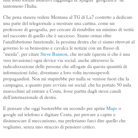
tantomeno l'Italia.
Che pena stasera vedere Mentana al TG di La7 costretto a dedicare
una parte del telegiornale a mostrare una cartina, come un
professore di geografia, per cercare di ristabilire un minimo di verità
nel racconto di quello che è successo. Siamo ormai oltre
l'analfabetismo funzionale, la pessima destra che ci siamo ritrovati al
governo lo sa benissimo e cavalca le notizie con un flusso di
"merda", per citare
Steve Bannon
, che invade (questa sì che è una
vera invasione) ogni device via social, anche attraverso la
radicalizzazione delle persone che affogate da questa quantità di
informazioni false, diventano a loro volta inconsapevoli
propagandisti. Non mi stupirebbe per nulla se venisse fuori che la
campagna, a quanto pare avviata sui social, che ha portato 50 mila
marocchini ad entrare a Ceuta, fosse partita dagli stessi canali
dell'internazionale di destra.
E pensare che oggi basterebbe un secondo per aprire
Maps
o
google sul telefono e digitare Ceuta, per provare a capire e
disinnescare il meccanismo, ma preferiamo farci dire quello che
vogliamo, senza uno straccio di pensiero critico.