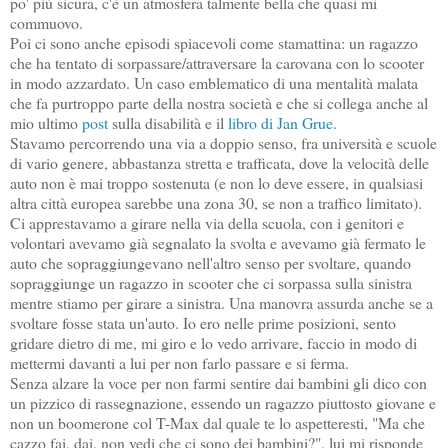
po' più sicura, c'è un atmosfera talmente bella che quasi mi
commuovo.
Poi ci sono anche episodi spiacevoli come stamattina: un ragazzo
che ha tentato di sorpassare/attraversare la carovana con lo scooter
in modo azzardato. Un caso emblematico di una mentalità malata
che fa purtroppo parte della nostra società e che si collega anche al
mio ultimo
post
sulla disabilità e il
libro di Jan Grue.
Stavamo percorrendo una via a doppio senso, fra università e scuole
di vario genere, abbastanza stretta e trafficata, dove la velocità delle
auto non è mai troppo sostenuta (e non lo deve essere, in qualsiasi
altra città europea sarebbe una zona 30, se non a traffico limitato).
Ci apprestavamo a girare nella via della scuola, con i genitori e
volontari avevamo già segnalato la svolta e avevamo già fermato le
auto che sopraggiungevano nell'altro senso per svoltare, quando
sopraggiunge un ragazzo in scooter che ci sorpassa sulla sinistra
mentre stiamo per girare a sinistra. Una manovra assurda anche se a
svoltare fosse stata un'auto. Io ero nelle prime posizioni, sento
gridare dietro di me, mi giro e lo vedo arrivare, faccio in modo di
mettermi davanti a lui per non farlo passare e si ferma.
Senza alzare la voce per non farmi sentire dai bambini gli dico con
un pizzico di rassegnazione, essendo un ragazzo piuttosto giovane e
non un boomerone col T-Max dal quale te lo aspetteresti, "Ma che
cazzo fai, dai, non vedi che ci sono dei bambini?", lui mi risponde