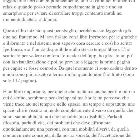
leggere due libri contemporaneamente, uno su carta nei momenti di
relax o quando posso portarlo comodamente in giro e uno su
smartphone per evitare di scrollare troppi contenuti inutili nei
momenti di attesa o di noia.
Questo l’ho iniziato quasi per sbaglio, perché ne sto leggendo già
due nel frattempo. Mi son fissato con i libri Iperborea per le grafiche
e il formato e nel sistema non sapevo cosa cercare e così ho scritto
Iperborea, era l’unico disponibile e allo stesso tempo libero. L’ho
scaricato per vedere com’era l’e-reader dell’app, ho giocato un po’
con la visualizzazione e poi ho provato a leggere la prima pagina
per capire se fosse comodo. Da quel momento ci sono caduto dentro
e non sono più riuscito a fermarmi fin quando non l’ho finito (sono
solo 117 pagine).
È un libro importante, per quello che tratta ma anche per il modo in
cui è scritto, sembrano pensieri sparsi ma è solo un percorso che
viene tracciato nel tempo e nello spazio, un tempo e soprattutto uno
spazio che è vissuto in modo completamente diverso da quello che
sono, siamo abituati, noi che non abbiamo disabilità. Parla di
filosofia, parla di vita, dei problemi che deve affrontare
quotidianamente una persona con una mobilità diversa da quella
comunemente concepita dalla nostra società, dell’accettazione del