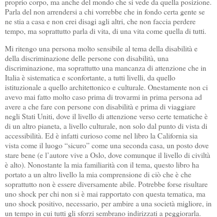
proprio corpo, ma anche del mondo che si vede da quella posizione.
Parla del non arrendersi a chi vorrebbe che in fondo certa gente se
ne stia a casa e non crei disagi agli altri, che non faccia perdere
tempo, ma soprattutto parla di vita, di una vita come quella di tutti.
Mi ritengo una persona molto sensibile al tema della disabilità e
della discriminazione delle persone con disabilità, una
discriminazione, ma soprattutto una mancanza di attenzione che in
Italia è sistematica e sconfortante, a tutti livelli, da quello
istituzionale a quello architettonico e culturale. Onestamente non ci
avevo mai fatto molto caso prima di trovarmi in prima persona ad
avere a che fare con persone con disabilità e prima di viaggiare
negli Stati Uniti, dove il livello di attenzione verso certe tematiche è
di un altro pianeta, a livello culturale, non solo dal punto di vista di
accessibilità. Ed è infatti curioso come nel libro la California sia
vista come il luogo “sicuro” come una seconda casa, un posto dove
stare bene (e l’autore vive a Oslo, dove comunque il livello di civiltà
è alto). Nonostante la mia familiarità con il tema, questo libro ha
portato a un altro livello la mia comprensione di ciò che è che
soprattutto non è essere diversamente abile. Potrebbe forse risultare
uno shock per chi non si è mai rapportato con questa tematica, ma
uno shock positivo, necessario, per ambire a una società migliore, in
un tempo in cui tutti gli sforzi sembrano indirizzati a peggiorarla.