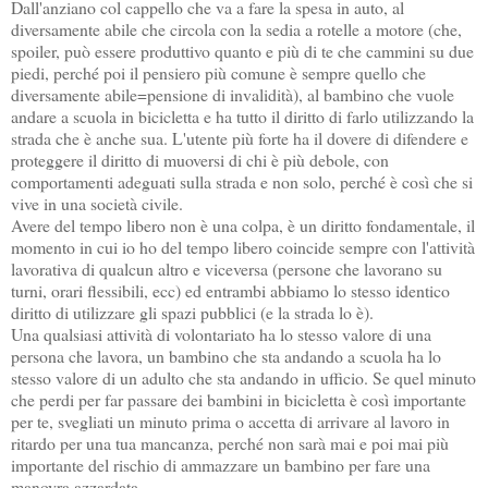
Dall'anziano col cappello che va a fare la spesa in auto, al
diversamente abile che circola con la sedia a rotelle a motore (che,
spoiler, può essere produttivo quanto e più di te che cammini su due
piedi, perché poi il pensiero più comune è sempre quello che
diversamente abile=pensione di invalidità), al bambino che vuole
andare a scuola in bicicletta e ha tutto il diritto di farlo utilizzando la
strada che è anche sua. L'utente più forte ha il dovere di difendere e
proteggere il diritto di muoversi di chi è più debole, con
comportamenti adeguati sulla strada e non solo, perché è così che si
vive in una società civile.
Avere del tempo libero non è una colpa, è un diritto fondamentale, il
momento in cui io ho del tempo libero coincide sempre con l'attività
lavorativa di qualcun altro e viceversa (persone che lavorano su
turni, orari flessibili, ecc) ed entrambi abbiamo lo stesso identico
diritto di utilizzare gli spazi pubblici (e la strada lo è).
Una qualsiasi attività di volontariato ha lo stesso valore di una
persona che lavora, un bambino che sta andando a scuola ha lo
stesso valore di un adulto che sta andando in ufficio. Se quel minuto
che perdi per far passare dei bambini in bicicletta è così importante
per te, svegliati un minuto prima o accetta di arrivare al lavoro in
ritardo per una tua mancanza, perché non sarà mai e poi mai più
importante del rischio di ammazzare un bambino per fare una
manovra azzardata.