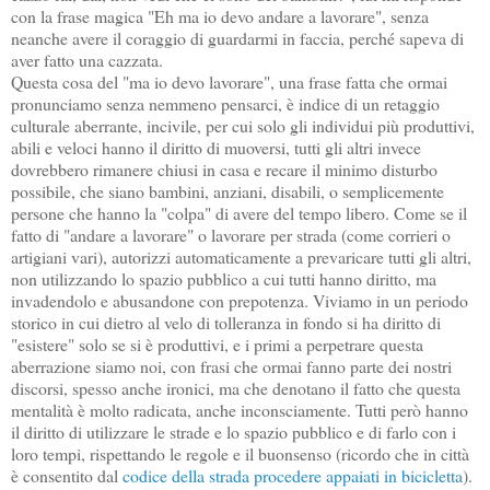
con la frase magica "Eh ma io devo andare a lavorare", senza
neanche avere il coraggio di guardarmi in faccia, perché sapeva di
aver fatto una cazzata.
Questa cosa del "ma io devo lavorare", una frase fatta che ormai
pronunciamo senza nemmeno pensarci, è indice di un retaggio
culturale aberrante, incivile, per cui solo gli individui più produttivi,
abili e veloci hanno il diritto di muoversi, tutti gli altri invece
dovrebbero rimanere chiusi in casa e recare il minimo disturbo
possibile, che siano bambini, anziani, disabili, o semplicemente
persone che hanno la "colpa" di avere del tempo libero. Come se il
fatto di "andare a lavorare" o lavorare per strada (come corrieri o
artigiani vari), autorizzi automaticamente a prevaricare tutti gli altri,
non utilizzando lo spazio pubblico a cui tutti hanno diritto, ma
invadendolo e abusandone con prepotenza. Viviamo in un periodo
storico in cui dietro al velo di tolleranza in fondo si ha diritto di
"esistere" solo se si è produttivi, e i primi a perpetrare questa
aberrazione siamo noi, con frasi che ormai fanno parte dei nostri
discorsi, spesso anche ironici, ma che denotano il fatto che questa
mentalità è molto radicata, anche inconsciamente. Tutti però hanno
il diritto di utilizzare le strade e lo spazio pubblico e di farlo con i
loro tempi, rispettando le regole e il buonsenso (ricordo che in città
è consentito dal
codice della strada
procedere appaiati in bicicletta
).