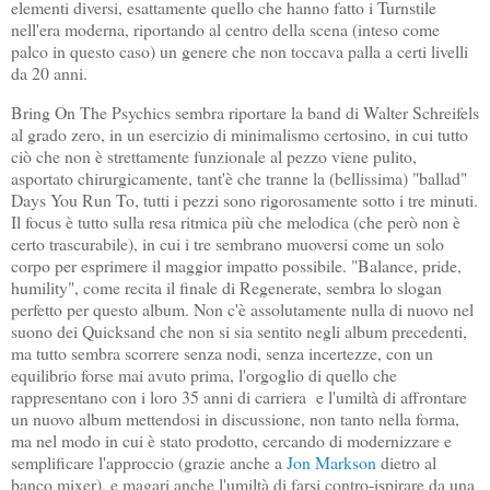
elementi diversi, esattamente quello che hanno fatto i Turnstile
nell'era moderna, riportando al centro della scena (inteso come
palco in questo caso) un genere che non toccava palla a certi livelli
da 20 anni.
Bring On The Psychics sembra riportare la band di Walter Schreifels
al grado zero, in un esercizio di minimalismo certosino, in cui tutto
ciò che non è strettamente funzionale al pezzo viene pulito,
asportato chirurgicamente, tant'è che tranne la (bellissima) "ballad"
Days You Run To, tutti i pezzi sono rigorosamente sotto i tre minuti.
Il focus è tutto sulla resa ritmica più che melodica (che però non è
certo trascurabile), in cui i tre sembrano muoversi come un solo
corpo per esprimere il maggior impatto possibile. "Balance, pride,
humility", come recita il finale di Regenerate, sembra lo slogan
perfetto per questo album. Non c'è assolutamente nulla di nuovo nel
suono dei Quicksand che non si sia sentito negli album precedenti,
ma tutto sembra scorrere senza nodi, senza incertezze, con un
equilibrio forse mai avuto prima, l'orgoglio di quello che
rappresentano con i loro 35 anni di carriera e l'umiltà di affrontare
un nuovo album mettendosi in discussione, non tanto nella forma,
ma nel modo in cui è stato prodotto, cercando di modernizzare e
semplificare l'approccio (grazie anche a
Jon Markson
dietro al
banco mixer), e magari anche l'umiltà di farsi contro-ispirare da una